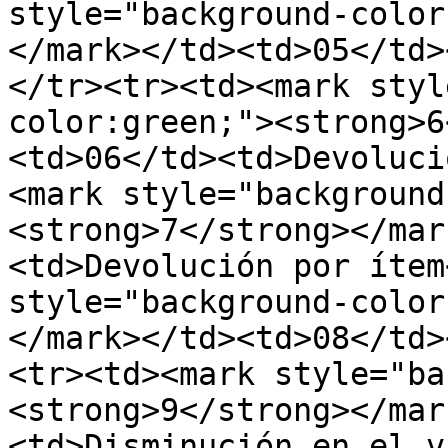
style="background-color
</mark></td><td>05</td>
</tr><tr><td><mark styl
color:green;"><strong>6
<td>06</td><td>Devoluci
<mark style="background
<strong>7</strong></mar
<td>Devolución por ítem
style="background-color
</mark></td><td>08</td>
<tr><td><mark style="ba
<strong>9</strong></mar
<td>Disminución en el v