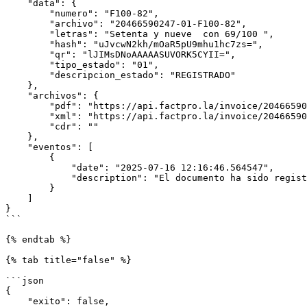
    "data": {

        "numero": "F100-82",

        "archivo": "20466590247-01-F100-82",

        "letras": "Setenta y nueve  con 69/100 ",

        "hash": "uJvcwN2kh/mOaR5pU9mhu1hc7zs=",

        "qr": "lJIMsDNoAAAAASUVORK5CYII=",

        "tipo_estado": "01",

        "descripcion_estado": "REGISTRADO"

    },

    "archivos": {

        "pdf": "https://api.factpro.la/invoice/20466590247-01-F100-82.pdf",

        "xml": "https://api.factpro.la/invoice/20466590247-01-F100-82.xml",

        "cdr": ""

    },

    "eventos": [

        {

            "date": "2025-07-16 12:16:46.564547",

            "description": "El documento ha sido registrado y enviado"

        }

    ]

}

```

{% endtab %}

{% tab title="false" %}

```json

{

    "exito": false,
