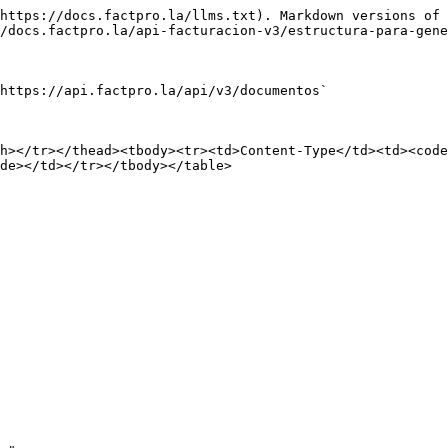
https://docs.factpro.la/llms.txt). Markdown versions of 
/docs.factpro.la/api-facturacion-v3/estructura-para-gene
https://api.factpro.la/api/v3/documentos`

h></tr></thead><tbody><tr><td>Content-Type</td><td><code
de></td></tr></tbody></table>
