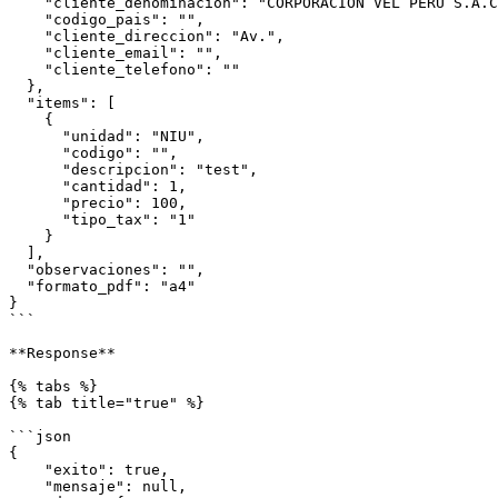
    "cliente_denominacion": "CORPORACION VEL PERU S.A.C.",

    "codigo_pais": "",

    "cliente_direccion": "Av.",

    "cliente_email": "",

    "cliente_telefono": ""

  },

  "items": [

    {

      "unidad": "NIU",

      "codigo": "",

      "descripcion": "test",

      "cantidad": 1,

      "precio": 100,

      "tipo_tax": "1"

    }

  ],

  "observaciones": "",

  "formato_pdf": "a4"

}

```

**Response**

{% tabs %}

{% tab title="true" %}

```json

{

    "exito": true,

    "mensaje": null,
