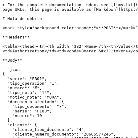
> For the complete documentation index, see [llms.txt](
page URLs; this page is available as [Markdown](https:/
# Nota de débito

<mark style="background-color:orange;">**POST**</mark>`
**Headers**

<table><thead><tr><th width="332">Name</th><th>Value</t
<td>Authorization</td><td><code>Bearer &#x3C;token></co
**Body**

```json

{

  "serie": "FB01",

  "tipo_operacion":"1",

  "numero": "#",

  "tipo_nota": "14",

  "motivo_nota": "MORA",

  "documento_afectado": {

    "tipo_documento": "7",

    "serie": "F100",

    "numero": 10

  },

  "cliente": {

    "cliente_tipo_documento": "4",

    "cliente_numero_documento": "20605577246",
