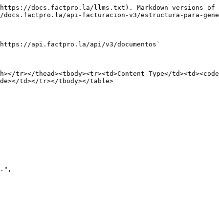
https://docs.factpro.la/llms.txt). Markdown versions of 
/docs.factpro.la/api-facturacion-v3/estructura-para-gene
https://api.factpro.la/api/v3/documentos`

h></tr></thead><tbody><tr><td>Content-Type</td><td><code
de></td></tr></tbody></table>
