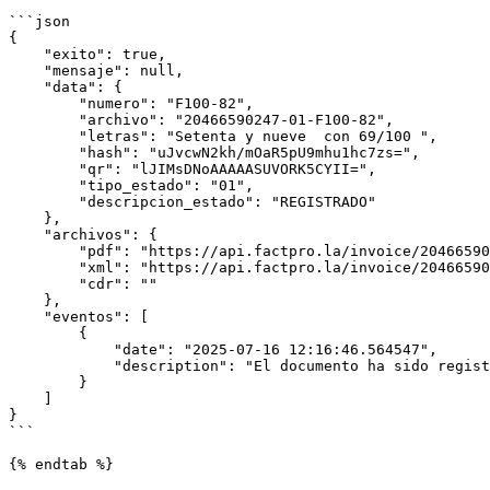
```json

{

    "exito": true,

    "mensaje": null,

    "data": {

        "numero": "F100-82",

        "archivo": "20466590247-01-F100-82",

        "letras": "Setenta y nueve  con 69/100 ",

        "hash": "uJvcwN2kh/mOaR5pU9mhu1hc7zs=",

        "qr": "lJIMsDNoAAAAASUVORK5CYII=",

        "tipo_estado": "01",

        "descripcion_estado": "REGISTRADO"

    },

    "archivos": {

        "pdf": "https://api.factpro.la/invoice/20466590247-01-F100-82.pdf",

        "xml": "https://api.factpro.la/invoice/20466590247-01-F100-82.xml",

        "cdr": ""

    },

    "eventos": [

        {

            "date": "2025-07-16 12:16:46.564547",

            "description": "El documento ha sido registrado y enviado"

        }

    ]

}

```

{% endtab %}
