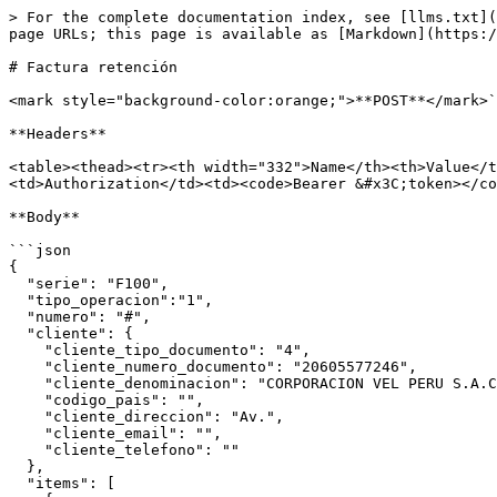
> For the complete documentation index, see [llms.txt](
page URLs; this page is available as [Markdown](https:/
# Factura retención

<mark style="background-color:orange;">**POST**</mark>`
**Headers**

<table><thead><tr><th width="332">Name</th><th>Value</t
<td>Authorization</td><td><code>Bearer &#x3C;token></co
**Body**

```json

{

  "serie": "F100",

  "tipo_operacion":"1",

  "numero": "#",

  "cliente": {

    "cliente_tipo_documento": "4",

    "cliente_numero_documento": "20605577246",

    "cliente_denominacion": "CORPORACION VEL PERU S.A.C.",

    "codigo_pais": "",

    "cliente_direccion": "Av.",

    "cliente_email": "",

    "cliente_telefono": ""

  },

  "items": [
