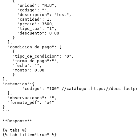
    {

      "unidad": "NIU",

      "codigo": "",

      "descripcion": "test",

      "cantidad": 1,

      "precio": 3600,

      "tipo_tax": "1",

      "descuento": 0.00

    }

  ],

  "condicion_de_pago": [

    {

    "tipo_de_condicion": "0",  

    "forma_de_pago":"",  

    "fecha": "",

    "monto": 0.00

    }

],

"retencion":{

  	"codigo": "100" //catálogo :https://docs.factpro.la/catalogos-sunat/catalogo-23-codigo-de-regimen-de-retenciones

  },

  "observaciones": "",

  "formato_pdf": "a4"

}

```

**Response**

{% tabs %}

{% tab title="true" %}
