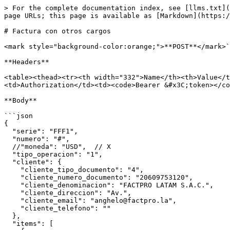
> For the complete documentation index, see [llms.txt](
page URLs; this page is available as [Markdown](https:/
# Factura con otros cargos

<mark style="background-color:orange;">**POST**</mark>`
**Headers**

<table><thead><tr><th width="332">Name</th><th>Value</t
<td>Authorization</td><td><code>Bearer &#x3C;token></co
**Body**

```json

{

  "serie": "FFF1",

  "numero": "#",  

  //"moneda": "USD",  // X  

  "tipo_operacion": "1",

  "cliente": {

    "cliente_tipo_documento": "4",

    "cliente_numero_documento": "20609753120",

    "cliente_denominacion": "FACTPRO LATAM S.A.C.",

    "cliente_direccion": "Av.",

    "cliente_email": "anghelo@factpro.la",

    "cliente_telefono": ""

  },

  "items": [
