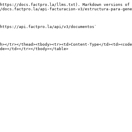
https://docs.factpro.la/llms.txt). Markdown versions of 
/docs.factpro.la/api-facturacion-v3/estructura-para-gene
https://api.factpro.la/api/v3/documentos`

h></tr></thead><tbody><tr><td>Content-Type</td><td><code
de></td></tr></tbody></table>
