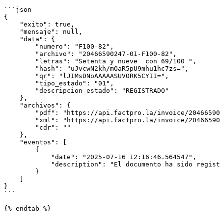
```json

{

    "exito": true,

    "mensaje": null,

    "data": {

        "numero": "F100-82",

        "archivo": "20466590247-01-F100-82",

        "letras": "Setenta y nueve  con 69/100 ",

        "hash": "uJvcwN2kh/mOaR5pU9mhu1hc7zs=",

        "qr": "lJIMsDNoAAAAASUVORK5CYII=",

        "tipo_estado": "01",

        "descripcion_estado": "REGISTRADO"

    },

    "archivos": {

        "pdf": "https://api.factpro.la/invoice/20466590247-01-F100-82.pdf",

        "xml": "https://api.factpro.la/invoice/20466590247-01-F100-82.xml",

        "cdr": ""

    },

    "eventos": [

        {

            "date": "2025-07-16 12:16:46.564547",

            "description": "El documento ha sido registrado y enviado"

        }

    ]

}

```

{% endtab %}
