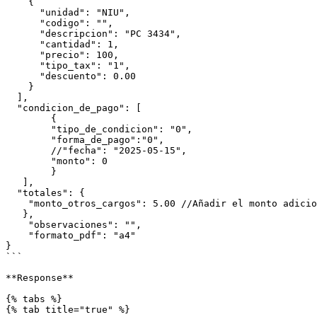
    {

      "unidad": "NIU",

      "codigo": "",

      "descripcion": "PC 3434",

      "cantidad": 1,

      "precio": 100,

      "tipo_tax": "1",

      "descuento": 0.00

    }

  ],

  "condicion_de_pago": [

        {

        "tipo_de_condicion": "0",

        "forma_de_pago":"0",

        //"fecha": "2025-05-15",

        "monto": 0

        }

   ],

  "totales": {

    "monto_otros_cargos": 5.00 //Añadir el monto adicional del cual sumará al total de la venta

   },

    "observaciones": "",

    "formato_pdf": "a4"

}

```

**Response**

{% tabs %}

{% tab title="true" %}
