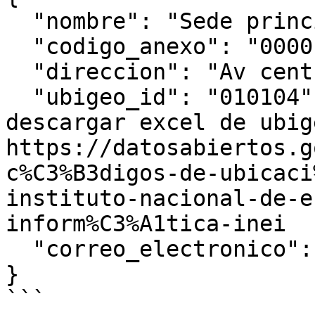
  "nombre": "Sede principal",  // opcional

  "codigo_anexo": "0000", // obligatorio

  "direccion": "Av central 192", // obligatorio

  "ubigeo_id": "010104", // obligatorio,  
descargar excel de ubig
https://datosabiertos.g
c%C3%B3digos-de-ubicaci
instituto-nacional-de-e
inform%C3%A1tica-inei

  "correo_electronico": "3@gmail.com" // opcional

}
