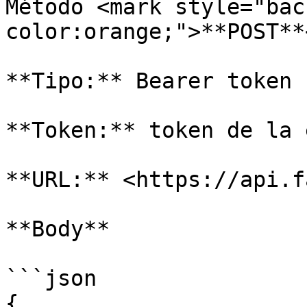
Método <mark style="bac
color:orange;">**POST**
**Tipo:** Bearer token

**Token:** token de la 
**URL:** <https://api.f
**Body**

```json

{
